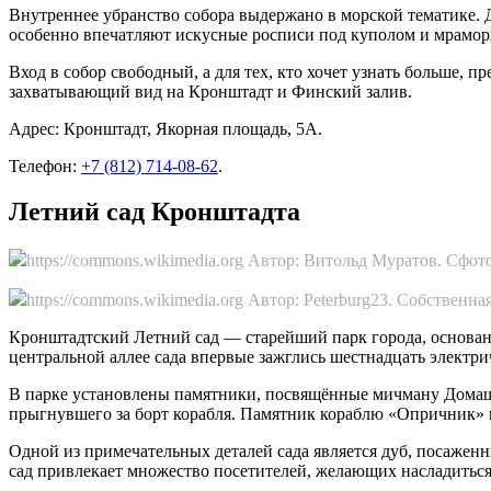
Внутреннее убранство собора выдержано в морской тематике. 
особенно впечатляют искусные росписи под куполом и мрамор
Вход в собор свободный, а для тех, кто хочет узнать больше,
захватывающий вид на Кронштадт и Финский залив.
Адрес: Кронштадт, Якорная площадь, 5А.
Телефон:
+7 (812) 714-08-62
.
Летний сад Кронштадта
https://commons.wikimedia.org Автор: Витольд Муратов. Сфо
https://commons.wikimedia.org Автор: Peterburg23. Собственна
Кронштадтский Летний сад — старейший парк города, основанн
центральной аллее сада впервые зажглись шестнадцать электри
В парке установлены памятники, посвящённые мичману Домаш
прыгнувшего за борт корабля. Памятник кораблю «Опричник» на
Одной из примечательных деталей сада является дуб, посажен
сад привлекает множество посетителей, желающих насладиться 