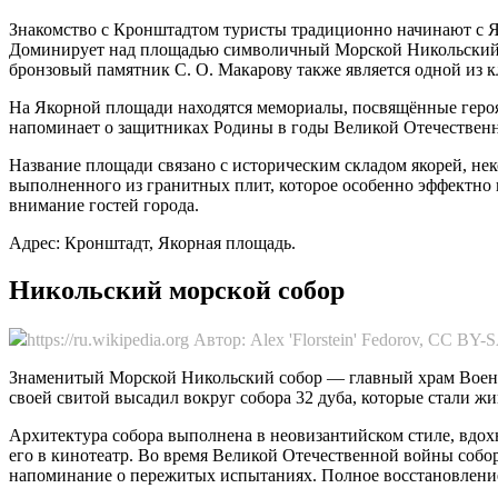
Знакомство с Кронштадтом туристы традиционно начинают с Я
Доминирует над площадью символичный Морской Никольский с
бронзовый памятник С. О. Макарову также является одной из
На Якорной площади находятся мемориалы, посвящённые героя
напоминает о защитниках Родины в годы Великой Отечествен
Название площади связано с историческим складом якорей, нек
выполненного из гранитных плит, которое особенно эффектно в
внимание гостей города.
Адрес: Кронштадт, Якорная площадь.
Никольский морской собор
https://ru.wikipedia.org Автор: Alex 'Florstein' Fedorov, CC BY-
Знаменитый Морской Никольский собор — главный храм Военно
своей свитой высадил вокруг собора 32 дуба, которые стали 
Архитектура собора выполнена в неовизантийском стиле, вдох
его в кинотеатр. Во время Великой Отечественной войны собор
напоминание о пережитых испытаниях. Полное восстановление 