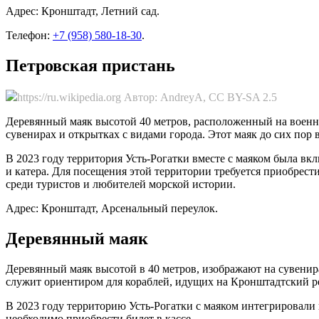
Адрес: Кронштадт, Летний сад.
Телефон:
+7 (958) 580-18-30
.
Петровская пристань
https://ru.wikipedia.org Автор: AndreyA, CC BY-SA 2.5
Деревянный маяк высотой 40 метров, расположенный на военно
сувенирах и открытках с видами города. Этот маяк до сих по
В 2023 году территория Усть-Рогатки вместе с маяком была вк
и катера. Для посещения этой территории требуется приобрест
среди туристов и любителей морской истории.
Адрес: Кронштадт, Арсенальный переулок.
Деревянный маяк
Деревянный маяк высотой в 40 метров, изображают на сувенир
служит ориентиром для кораблей, идущих на Кронштадтский р
В 2023 году территорию Усть-Рогатки с маяком интегрировали 
необходимо приобрести билет в кассе.