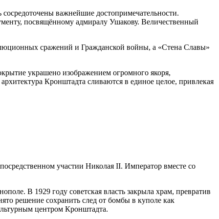
ь сосредоточены важнейшие достопримечательности.
ументу, посвящённому адмиралу Ушакову. Величественный
олюционных сражений и Гражданской войны, а «Стена Славы»
покрытие украшено изображением огромного якоря,
 архитектура Кронштадта сливаются в единое целое, привлекая
осредственном участии Николая II. Император вместе со
поле. В 1929 году советская власть закрыла храм, превратив
ято решение сохранить след от бомбы в куполе как
культурным центром Кронштадта.