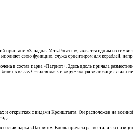
й пристани «Западная Усть-Рогатка», является одним из символ
р выполняет свою функцию, служа ориентиром для кораблей, на
лючена в состав парка «Патриот». Здесь вдоль причала размести
и билет в кассе. Сегодня маяк и окружающая экспозиция стали 
ах и открытках с видами Кронштадта. Он расположен на военно
ейд.
в состав парка «Патриот». Вдоль причала разместили экспозици