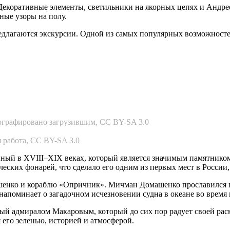
Декоративные элементы, светильники на якорных цепях и Андре
ные узоры на полу.
 предлагаются экскурсии. Одной из самых популярных возможносте
тографировано загрузившим, CC BY-SA 3.0
я работа, CC BY-SA 3.0
ый в XVIII–XIX веках, который является значимым памятником 
ческих фонарей, что сделало его одним из первых мест в России
енко и кораблю «Опричник». Мичман Домашенко прославился ге
поминает о загадочном исчезновении судна в океане во время п
ный адмиралом Макаровым, который до сих пор радует своей ра
его зеленью, историей и атмосферой.