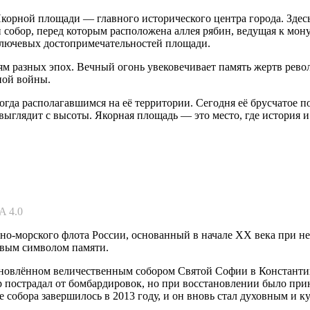
корной площади — главного исторического центра города. Здес
обор, перед которым расположена аллея рябин, ведущая к мон
 ключевых достопримечательностей площади.
м разных эпох. Вечный огонь увековечивает память жертв рев
ной войны.
огда располагавшимся на её территории. Сегодня её брусчатое 
ыглядит с высоты. Якорная площадь — это место, где история и
SA 4.0
-морского флота России, основанный в начале XX века при неп
живым символом памяти.
новлённом величественным собором Святой Софии в Константино
 пострадал от бомбардировок, но при восстановлении было прин
собора завершилось в 2013 году, и он вновь стал духовным и 