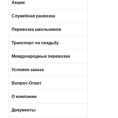
Легковые а/м (от 3 до 4 мест)
Вакансии в Санкт-Петербурге
Акции
Вакансии в Москве
Служебная развозка
Автобусами и микроавтобусами
Перевозка школьников
Легковыми авто и минивэнами
Транспорт на свадьбу
Автобусы
Международные перевозки
Микроавтобусы
Условия заказа
Отличия трансфера от аренды
Вопрос-Ответ
Порядок оплаты услуг
О компании
Условия возврата
О компании БизнесБас
Документы