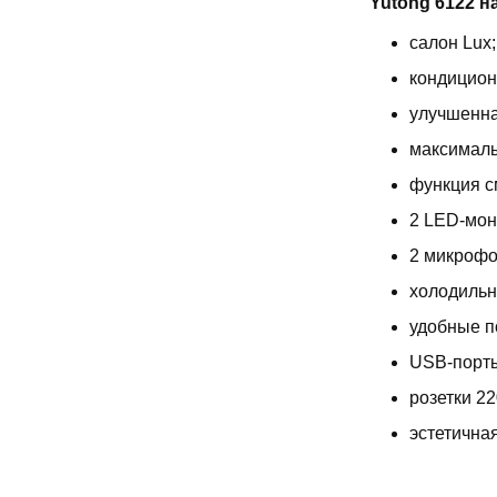
Yutong 6122 н
салон Lux;
кондицион
улучшенна
максималь
функция с
2 LED-мон
2 микрофо
холодильн
удобные п
USB-порты
розетки 22
эстетична