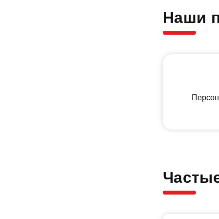
Наши 
Персон
Часты