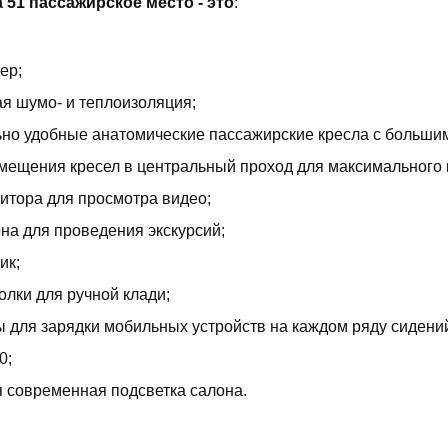
а 51 пассажирское место - это
:
ер;
я шумо- и теплоизоляция;
но удобные анатомические пассажирские кресла с большим 
мещения кресел в центральный проход для максимального
итора для просмотра видео;
на для проведения экскурсий;
ик;
олки для ручной клади;
 для зарядки мобильных устройств на каждом ряду сидени
0;
я современная подсветка салона.