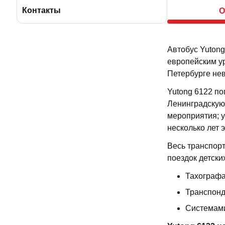
BBus Group
Лицензии и удостоверения
Контакты
Клиентская служба
Страхование пассажиров
Автобус Yutong
Отзывы
Договоры на оказание услуг
европейским у
Петербурге нев
Оставить отзыв
Производственная безопасность
Yutong 6122 по
Ленинградскую 
Новости
Реквизиты
мероприятия; у
несколько лет 
Полезные статьи
Весь транспорт
поездок детских
Тахографа
Транспонд
Системам