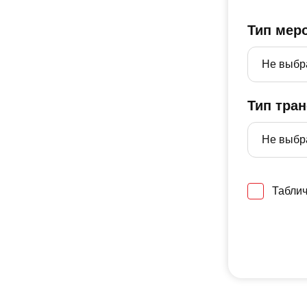
Тип мер
Тип тра
Таблич