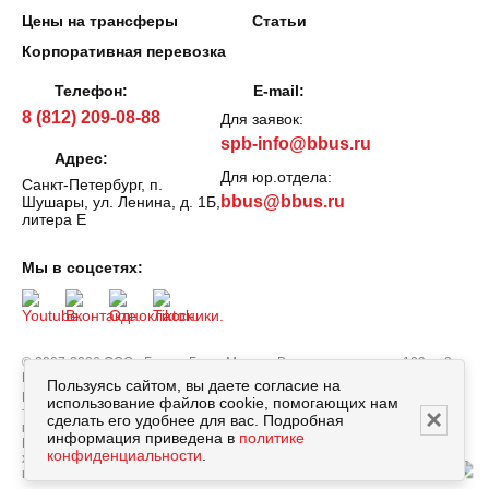
Цены на трансферы
Статьи
Корпоративная перевозка
Телефон:
E-mail:
8 (812) 209-08-88
Для заявок:
spb-info@bbus.ru
Адрес:
Для юр.отдела:
Санкт-Петербург, п.
bbus@bbus.ru
Шушары, ул. Ленина, д. 1Б,
литера Е
Мы в соцсетях:
© 2007-2026 ООО «БизнесБас». Москва, Варшавское шоссе, 129, к. 3.
Все права защищены.
Политика персональных данных
.
Пользуясь сайтом, вы даете согласие на
Вся информация, опубликованная на сайте bbus.ru, в т.ч. цены
использование файлов cookie, помогающих нам
×
товаров, описания, характеристики и комплектации не являются
сделать его удобнее для вас. Подробная
публичной офертой, определяемой положениями Статьи 437
информация приведена в
политике
Гражданского кодекса РФ, и носят исключительно справочный
конфиденциальности
.
характер. Договор оферты заключается только после подтверждения
исполнения заказа сотрудником нашей компании.