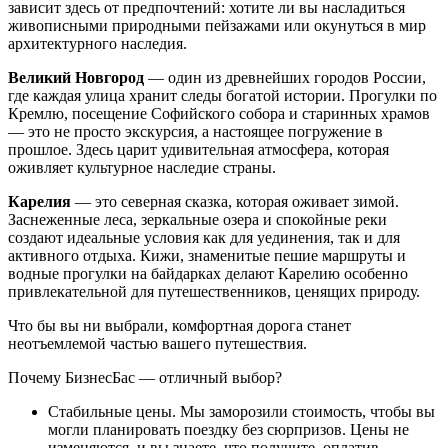
зависит здесь от предпочтений: хотите ли вы насладиться
живописными природными пейзажами или окунуться в мир
архитектурного наследия.
Великий Новгород
— один из древнейших городов России,
где каждая улица хранит следы богатой истории. Прогулки по
Кремлю, посещение Софийского собора и старинных храмов
— это не просто экскурсия, а настоящее погружение в
прошлое. Здесь царит удивительная атмосфера, которая
оживляет культурное наследие страны.
Карелия
— это северная сказка, которая оживает зимой.
Заснеженные леса, зеркальные озера и спокойные реки
создают идеальные условия как для уединения, так и для
активного отдыха. Кижи, знаменитые пешие маршруты и
водные прогулки на байдарках делают Карелию особенно
привлекательной для путешественников, ценящих природу.
Что бы вы ни выбрали, комфортная дорога станет
неотъемлемой частью вашего путешествия.
Почему БизнесБас — отличный выбор?
Стабильные цены. Мы заморозили стоимость, чтобы вы
могли планировать поездку без сюрпризов. Цены не
изменяются, и вы знаете, что получите, оплатив