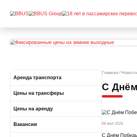
Главная
Новост
Аренда транспорта
С Днё
Автобусы (от 49 до 57 мест)
Цены на трансферы
Микроавтобусы (от 12 до 19 мест)
Цены на аренду
Минивэны (от 6 до 7 мест)
08 мая 2026
Вакансии
С Днём Побед