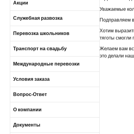
Легковые а/м (от 3 до 4 мест)
Вакансии в Санкт-Петербурге
Акции
Уважаемые колл
Вакансии в Москве
Служебная развозка
Подправляем в
Хотим выразит
Автобусами и микроавтобусами
Перевозка школьников
тяготы смогли 
Легковыми авто и минивэнами
Транспорт на свадьбу
Желаем вам все
это делали наш
Автобусы
Международные перевозки
Микроавтобусы
Условия заказа
Отличия трансфера от аренды
Вопрос-Ответ
Порядок оплаты услуг
О компании
Условия возврата
О компании БизнесБас
Документы