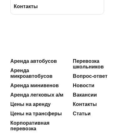
BBus Group
Лицензии и удостоверения
Контакты
Клиентская служба
Страхование пассажиров
Отзывы
Договоры на оказание услуг
Оставить отзыв
Производственная безопасность
Аренда автобусов
Перевозка
школьников
Новости
Реквизиты
Аренда
микроавтобусов
Вопрос-ответ
Полезные статьи
Аренда минивенов
Новости
Аренда легковых а/м
Вакансии
Цены на аренду
Контакты
Цены на трансферы
Статьи
Корпоративная
перевозка