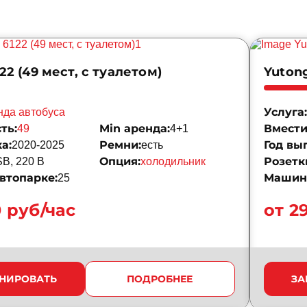
22 (49 мест, с туалетом)
Yutong
Услуга:
нда автобуса
ть:
Min аренда:
Вмести
49
4+1
а:
Ремни:
Год вы
2020-2025
есть
Опция:
Розетк
B, 220 B
холодильник
втопарке:
Машин 
25
0 руб/час
от 2
НИРОВАТЬ
ПОДРОБНЕЕ
ЗА