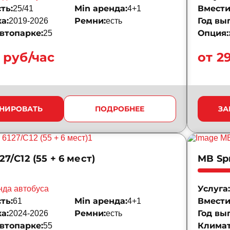
ть:
Min аренда:
Вмести
25/41
4+1
а:
Ремни:
Год вы
2019-2026
есть
втопарке:
Опция:
25
 руб/час
от 2
НИРОВАТЬ
ПОДРОБНЕЕ
ЗА
27/С12 (55 + 6 мест)
MB Spr
Услуга:
нда автобуса
ть:
Min аренда:
Вмести
61
4+1
а:
Ремни:
Год вы
2024-2026
есть
втопарке:
Климат
55