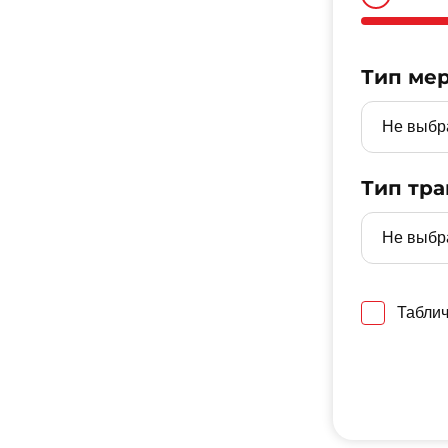
Тип ме
Тип тра
Таблич