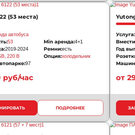
22 (53 места)
Yutong
Услуга:
нда автобуса
ть:
Min аренда:
Вмести
53
4+1
а:
Ремни:
Год вы
2019-2024
есть
Опция:
Розетк
B, 220 B
холодильник
втопарке:
Машин 
97
0 руб/час
от 2
НИРОВАТЬ
ПОДРОБНЕЕ
ЗА