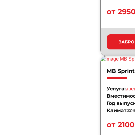
от 295
ЗАБРО
MB Sprint
Услуга:
аре
Вместимос
Год выпуск
Климат:
ко
от 2100