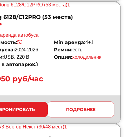
 6128/C12PRO (53 места)
аренда автобуса
мость:
Min аренда:
53
4+1
пуска:
Ремни:
2024-2026
есть
и:
Опция:
USB, 220 B
холодильник
в автопарке:
3
950 руб/час
БРОНИРОВАТЬ
ПОДРОБНЕЕ