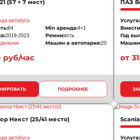
21 (57 + 7 мест)
ПАЗ В
Услуга:
нда автобуса
ть:
Min аренда:
Вмести
64
4+1
а:
Ремни:
Год вы
2019-2023
есть
Машин в автопарке:
Машин 
одильник
20
0 руб/час
от 3
НИРОВАТЬ
ПОДРОБНЕЕ
ЗА
ор Некст (25/41 место)
Scania
Услуга:
нда автобуса