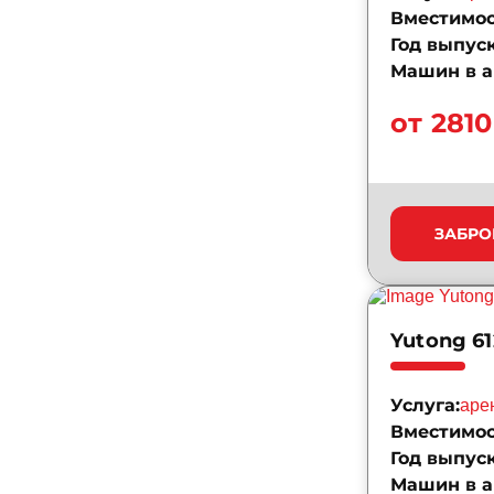
Вместимос
Год выпуск
Машин в а
от 2810
ЗАБРО
Yutong 61
Услуга:
аре
Вместимос
Год выпуск
Машин в а