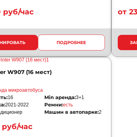
0 руб/час
от 2
НИРОВАТЬ
ПОДРОБНЕЕ
ЗА
er W907 (16 мест)
нда микроавтобуса
ть:
Min аренда:
16
3+1
а:
Ремни:
2021-2022
есть
Машин в автопарке:
ндиционер
2
 руб/час