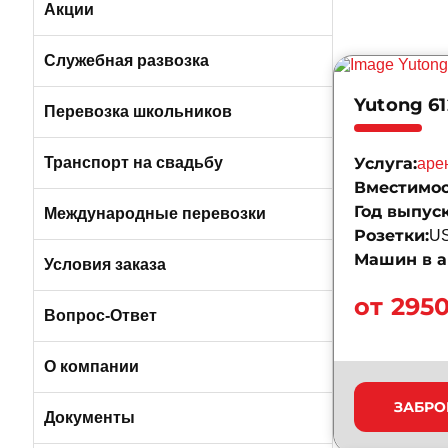
Легковые а/м (от 3 до 4 мест)
Вакансии в Санкт-Петербурге
Акции
Вакансии в Москве
Служебная развозка
Yutong 61
Автобусами и микроавтобусами
Перевозка школьников
Легковыми авто и минивэнами
Транспорт на свадьбу
Услуга:
аре
Вместимос
Год выпуск
Автобусы
Международные перевозки
Розетки:
US
Машин в а
Микроавтобусы
Условия заказа
от 295
Отличия трансфера от аренды
Вопрос-Ответ
Порядок оплаты услуг
О компании
ЗАБРО
Условия возврата
О компании БизнесБас
Документы