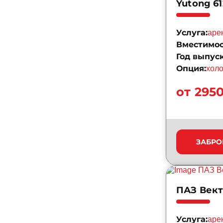
Yutong 61
Услуга:
аре
Вместимос
Год выпуск
Опция:
хол
от 295
ЗАБРО
ПАЗ Вект
Услуга:
аре